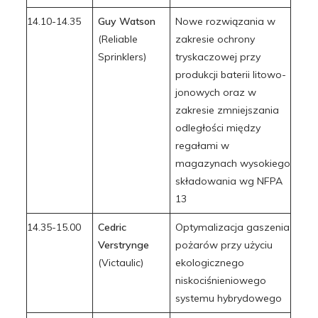
14.10-14.35
Guy Watson
Nowe rozwiązania w
(Reliable
zakresie ochrony
Sprinklers)
tryskaczowej przy
produkcji baterii litowo-
jonowych oraz w
zakresie zmniejszania
odległości między
regałami w
magazynach wysokiego
składowania wg NFPA
13
14.35-15.00
Cedric
Optymalizacja gaszenia
Verstrynge
pożarów przy użyciu
(Victaulic)
ekologicznego
niskociśnieniowego
systemu hybrydowego