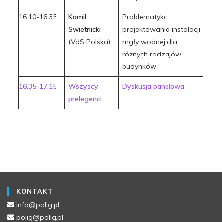
16.10-16.35
Kamil
Problematyka
Swietnicki
projektowania instalacji
(VdS Polska)
mgły wodnej dla
różnych rodzajów
budynków
16.35-17.15
Wszyscy
Dyskusja panelowa
prelegenci
KONTAKT
info@polig.pl
polig@polig.pl