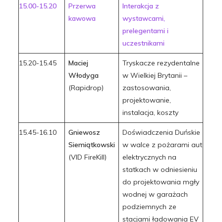
15.00-15.20
Przerwa
Interakcja z
kawowa
wystawcami,
prelegentami i
uczestnikami
15.20-15.45
Maciej
Tryskacze rezydentalne
Włodyga
w Wielkiej Brytanii –
(Rapidrop)
zastosowania,
projektowanie,
instalacja, koszty
15.45-16.10
Gniewosz
Doświadczenia Duńskie
Siemiątkowski
w walce z pożarami aut
(VID FireKill)
elektrycznych na
statkach w odniesieniu
do projektowania mgły
wodnej w garażach
podziemnych ze
stacjami ładowania EV