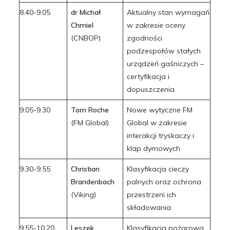
8.40-9.05
dr
Michał
Aktualny stan wymagań
Chmiel
w zakresie oceny
(CNBOP)
zgodności
podzespołów stałych
urządzeń gaśniczych –
certyfikacja i
dopuszczenia
9.05-9.30
Tom Roche
Nowe wytyczne FM
(FM Global)
Global w zakresie
interakcji tryskaczy i
klap dymowych
9.30-9.55
Christian
Klasyfikacja cieczy
Brandenbach
palnych oraz ochrona
(Viking)
przestrzeni ich
składowania
9.55-10.20
Leszek
Klasyfikacja pożarowa