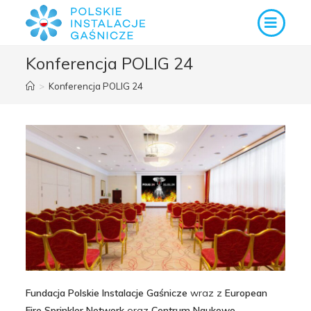
Konferencja POLIG 24
>
Konferencja POLIG 24
Fundacja Polskie Instalacje Gaśnicze
wraz z
European
Fire Sprinkler Network
oraz
Centrum Naukowo