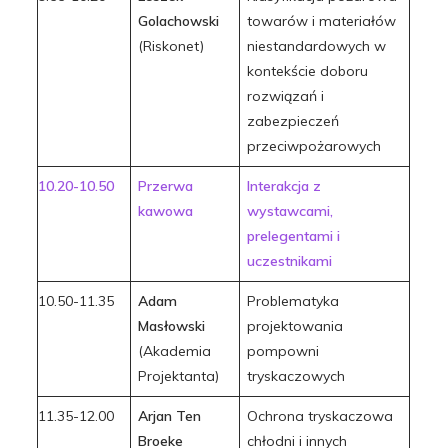
Golachowski
towarów i materiałów
(Riskonet)
niestandardowych w
kontekście doboru
rozwiązań i
zabezpieczeń
przeciwpożarowych
10.20-10.50
Przerwa
Interakcja z
kawowa
wystawcami,
prelegentami i
uczestnikami
10.50-11.35
Adam
Problematyka
Masłowski
projektowania
(Akademia
pompowni
Projektanta)
tryskaczowych
11.35-12.00
Arjan Ten
Ochrona tryskaczowa
Broeke
chłodni i innych