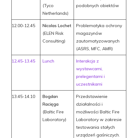
(Tyco
podobnych obiektów
Netherlands)
12.00-12.45
Nicolas Lochet
Problematyka ochrony
(ELEN Risk
magazynów
Consulting)
zautomatyzowanych
(ASRS, MFC, AMR)
12.45-13.45
Lunch
Interakcja z
wystawcami,
prelegentami i
uczestnikami
13.45-14.10
Bogdan
Przedstawienie
Racięga
działalności i
(Baltic Fire
możliwości Baltic Fire
Laboratory)
Laboratory w zakresie
testowania stałych
urządzeń gaśniczych.