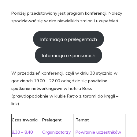
Poniżej przedstawiony jest
program konferencji
. Należy
spodziewać się w nim niewielkich zmian i uzupełnień.
Informacja o prelegentach
Informacja o sponsorach
W przeddzień konferencji, czyli w dniu 30 stycznia w
godzinach 19.00 – 22.00 odbędzie się
powitalne
spotkanie networkingowe
w hotelu Boss
(prawdopodobnie w klubie Retro z torami do kręgli –
link
).
Czas trwania
Prelegent
Temat
8.30 – 8.40
Organizatorzy
Powitanie uczestników